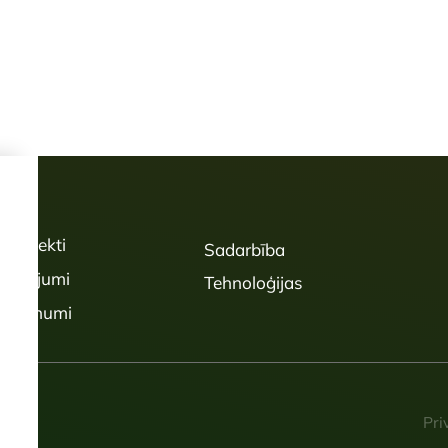
Projekti
Sadarbība
Pētījumi
Tehnoloģijas
Jaunumi
Pri