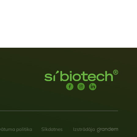
vātuma politika
Sīkdatnes
Izstrādāja