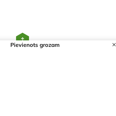
Pievienots grozam
Sākums
Kontakti
Par síbiotech
Produkti
Komanda
© 2026 Sibiotech.com