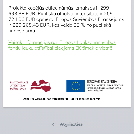
Projekta kopējās attiecināmās izmaksas ir 299
693,38 EUR. Publiskā atbalsta intensitāte ir 269
724,06 EUR apmērā. Eiropas Savienības finansējums
ir 229 265,43 EUR, kas veido 85 % no publiskā
finansējuma.
Vairāk informācijas par Eiropas Lauksaimniecības
fondu lauku attīstībai pieejams EK tīmekļa vietnē.
Atgriezties