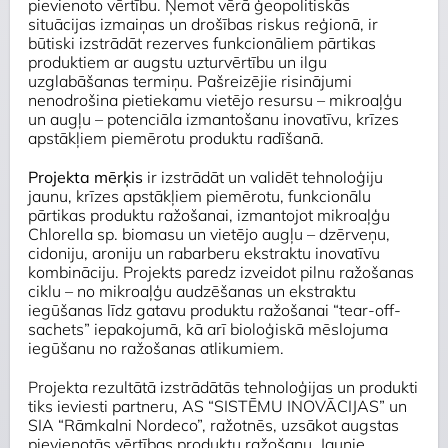
pievienoto vērtību. Ņemot vērā ģeopolitiskās
situācijas izmaiņas un drošības riskus reģionā, ir
būtiski izstrādāt rezerves funkcionāliem pārtikas
produktiem ar augstu uzturvērtību un ilgu
uzglabāšanas termiņu. Pašreizējie risinājumi
nenodrošina pietiekamu vietējo resursu – mikroaļģu
un augļu – potenciāla izmantošanu inovatīvu, krīzes
apstākļiem piemērotu produktu radīšanā.
Projekta mērķis
ir izstrādāt un validēt tehnoloģiju
jaunu, krīzes apstākļiem piemērotu, funkcionālu
pārtikas produktu ražošanai, izmantojot mikroaļģu
Chlorella sp.
biomasu un vietējo augļu – dzērveņu,
cidoniju, aroniju un rabarberu ekstraktu inovatīvu
kombināciju. Projekts paredz izveidot pilnu ražošanas
ciklu – no mikroaļģu audzēšanas un ekstraktu
iegūšanas līdz gatavu produktu ražošanai “tear-off-
sachets” iepakojumā, kā arī bioloģiskā mēslojuma
iegūšanu no ražošanas atlikumiem.
Projekta rezultātā izstrādātās tehnoloģijas un produkti
tiks ieviesti partneru, AS “SISTĒMU INOVĀCIJAS” un
SIA “Rāmkalni Nordeco”, ražotnēs, uzsākot augstas
pievienotās vērtības produktu ražošanu. Jaunie