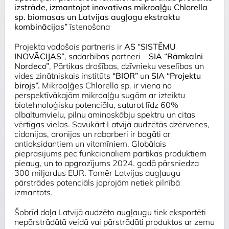
izstrāde, izmantojot inovatīvas mikroaļģu Chlorella
sp. biomasas un Latvijas augļogu ekstraktu
kombinācijas”
īstenošana
Projekta vadošais partneris ir
AS “SISTĒMU
INOVĀCIJAS”
, sadarbības partneri –
SIA “Rāmkalni
Nordeco”
, Pārtikas drošības, dzīvnieku veselības un
vides zinātniskais institūts
“BIOR”
un
SIA “Projektu
birojs”.
Mikroaļģes
Chlorella sp.
ir viena no
perspektīvākajām mikroaļģu sugām ar izteiktu
biotehnoloģisku potenciālu, saturot līdz 60%
olbaltumvielu, pilnu aminoskābju spektru un citas
vērtīgas vielas. Savukārt Latvijā audzētās dzērvenes,
cidonijas, aronijas un rabarberi ir bagāti ar
antioksidantiem un vitamīniem. Globālais
pieprasījums pēc funkcionāliem pārtikas produktiem
pieaug, un to apgrozījums 2024. gadā pārsniedza
300 miljardus EUR. Tomēr Latvijas augļaugu
pārstrādes potenciāls joprojām netiek pilnībā
izmantots.
Šobrīd daļa Latvijā audzēto augļaugu tiek eksportēti
nepārstrādātā veidā vai pārstrādāti produktos ar zemu