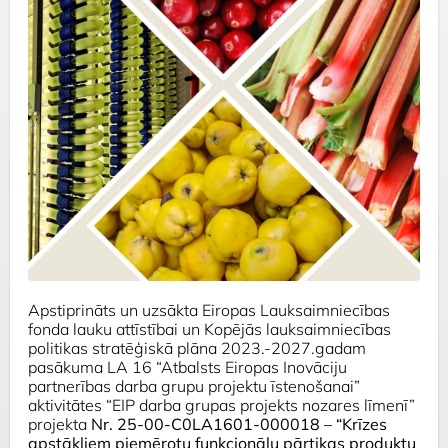
Apstiprināts un uzsākta Eiropas Lauksaimniecības
fonda lauku attīstībai un Kopējās lauksaimniecības
politikas stratēģiskā plāna 2023.-2027.gadam
pasākuma LA 16 “Atbalsts Eiropas Inovāciju
partnerības darba grupu projektu īstenošanai”
aktivitātes “EIP darba grupas projekts nozares līmenī”
projekta
Nr.
25-00-C0LA1601-000018 – “Krīzes
apstākļiem piemērotu funkcionālu pārtikas produktu