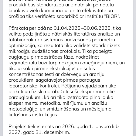
produkti būs standartizēti ar zinātniski pamatotu
bioaktīvo vielu kombināciju, un to efektivitāte un
drošība tiks verificēta sadarbībā ar institūtu “BIOR”.
Pārskata periodā no 01.04.2026.–30.06.2026. tika
veikta padziļināta zinātniskās literatūras analīze un
fotobioreaktora sistēmas audzēšanas parametru
optimizācija, kā rezultātā tika validēts standartizēts
mikroaļģu audzēšanas protokols. Tika pabeigta
augļaugu pirmapstrādes fāze, nodrošinot
izejmateriālu bāzi turpmākajiem izmēģinājumiem, un
tika uzsākti pirmie ekstrakcijas un sulas
koncentrēšanas testi ar dzērveņu un aroniju
produktiem, sagatavojot pirmos paraugus
laboratoriskai kontrolei. Pētījumu vajadzībām tika
ierīkoti un fiziski norobežoti seši eksperimentālie
parauglaukumi, kā arī tika izstrādāta pilna lauka
eksperimentu metodika, mērījumu un analīžu
metodoloģija, un smidzināšanas un mēslojuma
lietošanas instrukcijas.
Projekts tiek īstenots no 2026. gada 1. janvāra līdz
2027. gada 31. decembrim.