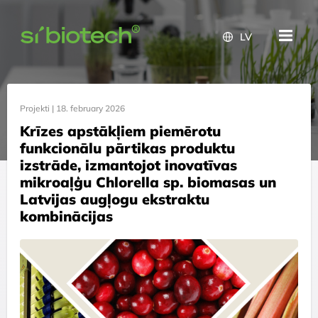
LV
Projekti |
18. february 2026
Krīzes apstākļiem piemērotu
funkcionālu pārtikas produktu
izstrāde, izmantojot inovatīvas
mikroaļģu Chlorella sp. biomasas un
Latvijas augļogu ekstraktu
kombinācijas