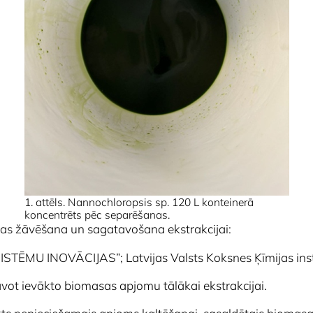
1. attēls.
Nannochloropsis
sp. 120 L konteinerā
koncentrēts pēc separēšanas.
as žāvēšana un sagatavošana ekstrakcijai:
 “SISTĒMU INOVĀCIJAS”; Latvijas Valsts Koksnes Ķīmijas inst
vot ievākto biomasas apjomu tālākai ekstrakcijai.