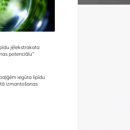
pīdu jēlekstrakata
nas potenciālu
”
oaļģēm iegūta lipīdu
t tā izmantošanas