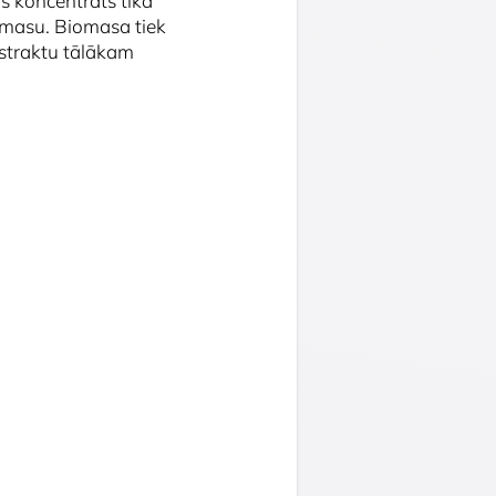
s koncentrāts tika
biomasu. Biomasa tiek
kstraktu tālākam