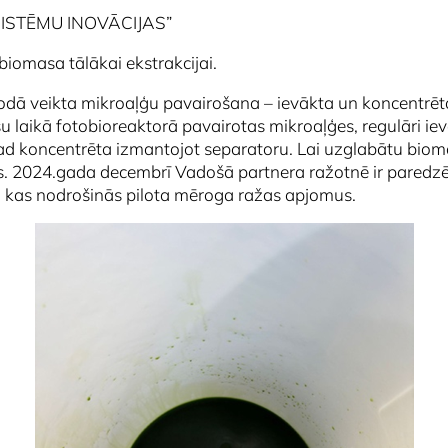
S “SISTĒMU INOVĀCIJAS”
biomasa tālākai ekstrakcijai.
iodā veikta mikroaļģu pavairošana – ievākta un koncentrē
 laikā fotobioreaktorā pavairotas mikroaļģes, regulāri i
tad koncentrēta izmantojot separatoru. Lai uzglabātu biom
ts. 2024.gada decembrī Vadošā partnera ražotnē ir paredz
, kas nodrošinās pilota mēroga ražas apjomus.