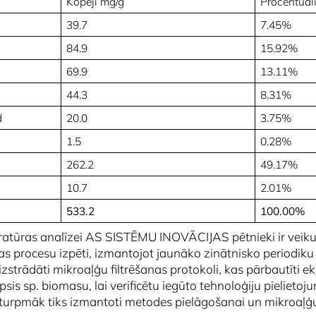
Kopēji mg/g
Procentuāl
39.7
7.45%
84.9
15.92%
69.9
13.11%
44.3
8.31%
d
20.0
3.75%
1.5
0.28%
262.2
49.17%
10.7
2.01%
533.2
100.00%
eratūras analīzei AS SISTĒMU INOVĀCIJAS pētnieki ir veiku
procesu izpēti, izmantojot jaunāko zinātnisko periodiku u
 izstrādāti mikroaļģu filtrēšanas protokoli, kas pārbautīti e
psis
sp. biomasu, lai verificētu iegūto tehnoloģiju pielieto
 turpmāk tiks izmantoti metodes pielāgošanai un mikroaļģu