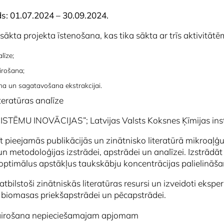
ds: 01.07.2024 – 30.09.2024.
ākta projekta īstenošana, kas tika sākta ar trīs aktivitātē
līze;
irošana;
na un sagatavošana ekstrakcijai.
iteratūras analīze
 “SISTĒMU INOVĀCIJAS”; Latvijas Valsts Koksnes Ķīmijas inst
īt pieejamās publikācijās un zinātnisko literatūrā mikroaļģ
 metodoloģijas izstrādei, apstrādei un analīzei. Izstrādā
optimālus apstākļus taukskābju koncentrācijas palielināš
atbilstoši zinātniskās literatūras resursi un izveidoti ekspe
 biomasas priekšapstrādei un pēcapstrādei.
airošana nepieciešamajam apjomam