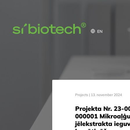
EN
Projects |
13. november 2024
Projekta Nr. 23-
000001 Mikroaļģu 
jēlekstrakta iegu