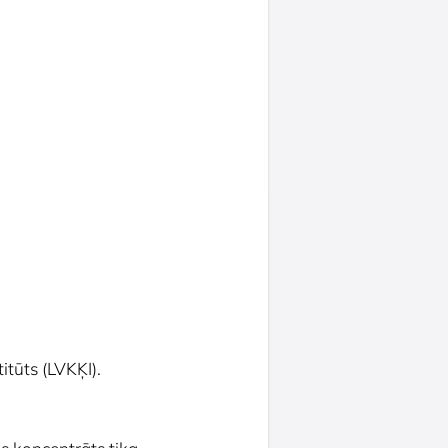
itūts (LVKĶI).