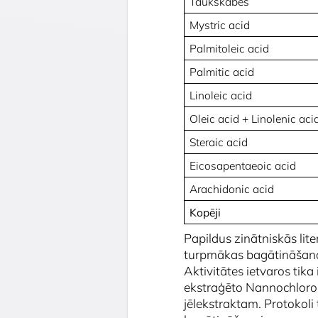
Taukskābes
Mystric acid
Palmitoleic acid
Palmitic acid
Linoleic acid
Oleic acid + Linolenic aci
Steraic acid
Eicosapentaeoic acid
Arachidonic acid
Kopēji
Papildus zinātniskās lit
turpmākas bagātināšanas 
Aktivitātes ietvaros tika
ekstraģēto
Nannochloro
jēlekstraktam. Protokoli