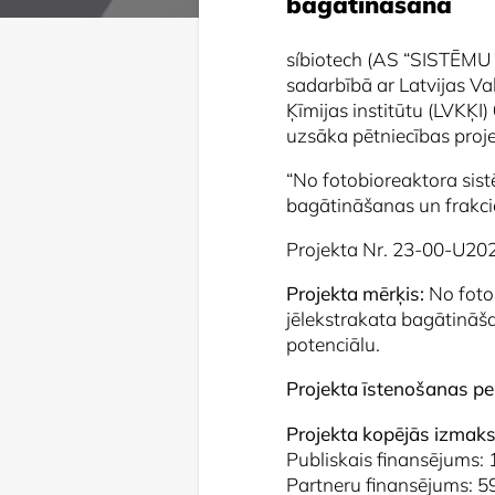
bagātināšana
síbiotech
(AS “SISTĒMU 
sadarbībā ar Latvijas Va
Ķīmijas institūtu (LVKĶI
uzsāka pētniecības proje
“
No fotobioreaktora sist
bagātināšanas un frakci
Projekta Nr. 23-00-U2
Projekta mērķis:
No fotob
jēlekstrakata bagātināš
potenciālu.
Projekta īstenošanas pe
Projekta kopējās izmaks
Publiskais finansējums:
Partneru finansējums: 5