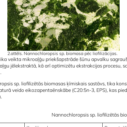
2.attēls.
Nannochloropsis
sp. biomasa pēc liofilizācijas.
tika veikta mikroaļģu priekšapstrāde šūnu apvalku sagrauša
ļgu jēlekstraktā, kā arī optimizētu ekstrakcijas procesu, 
.
ropsis
sp. liofilizētās biomasas ķīmiskais sastāvs, tika konst
turā veido eikozapentaēnskābe (C20:5n-3, EPS), kas pied
.
Nannochloropsis sp.
liofilizētās b