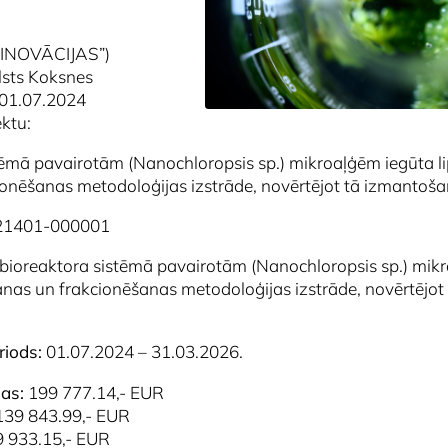
INOVĀCIJAS”)
lsts Koksnes
) 01.07.2024
ktu:
ēmā pavairotām (Nanochloropsis sp.) mikroaļģēm iegūta li
onēšanas metodoloģijas izstrāde, novērtējot tā izmantoša
021401-000001
ioreaktora sistēmā pavairotām (Nanochloropsis sp.) mikr
anas un frakcionēšanas metodoloģijas izstrāde, novērtējo
riods:
01.07.2024 – 31.03.2026.
as:
199 777.14,- EUR
 139 843.99,- EUR
9 933.15,- EUR