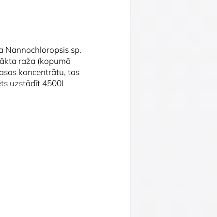
ta
Nannochloropsis sp.
evākta raža (kopumā
asas koncentrātu, tas
ēts uzstādīt 4500L