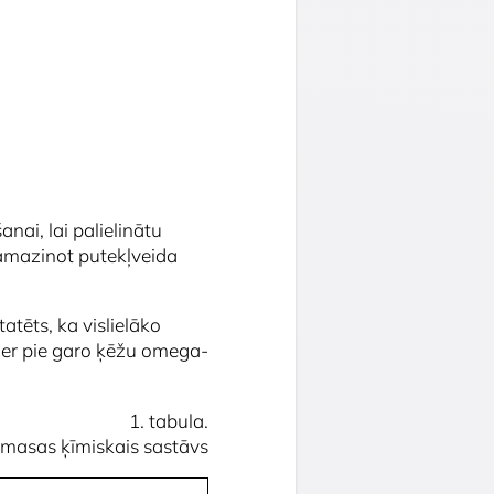
nai, lai palielinātu
samazinot putekļveida
atēts, ka vislielāko
er pie garo ķēžu omega-
1. tabula.
iomasas ķīmiskais sastāvs