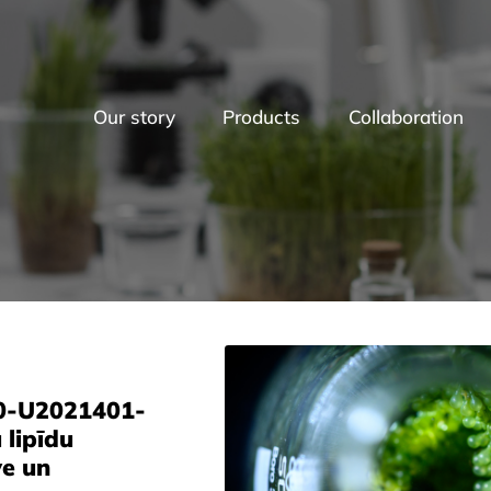
Our story
Products
Collaboration
00-U2021401-
lipīdu
ve un