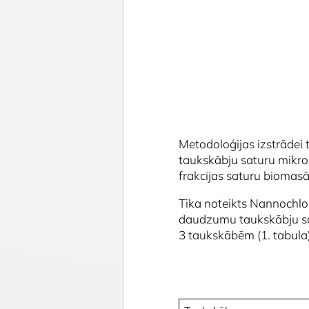
Metodoloģijas izstrādei 
taukskābju saturu mikroa
frakcijas saturu biomasā
Tika noteikts
Nannochlo
daudzumu taukskābju sa
3 taukskābēm (1. tabula)