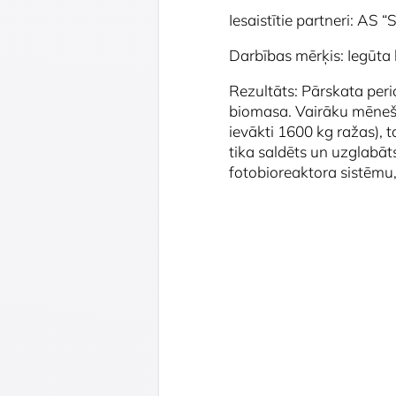
Iesaistītie partneri: A
Darbības mērķis: Iegūta 
Rezultāts: Pārskata per
biomasa. Vairāku mēnešu
ievākti 1600 kg ražas), 
tika saldēts un uzglabā
fotobioreaktora sistēmu