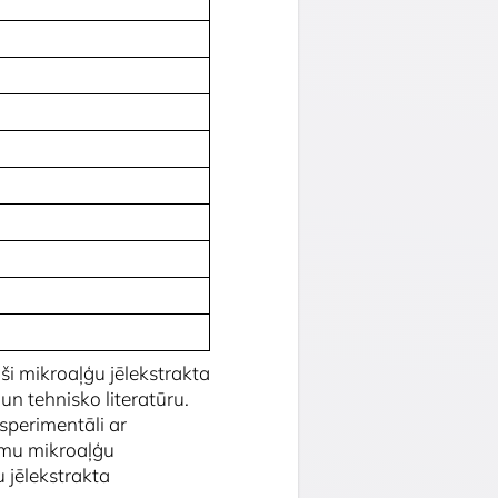
i
ši mikroaļģu jēlekstrakta
n tehnisko literatūru.
ksperimentāli ar
jumu mikroaļģu
 jēlekstrakta