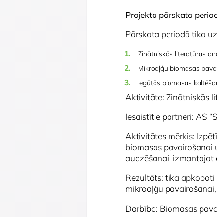
Projekta pārskata perio
Pārskata periodā tika uzs
Zinātniskās literatūras ana
Mikroaļģu biomasas pava
Iegūtās biomasas kaltēša
Aktivitāte: Zinātniskās l
Iesaistītie partneri: AS
Aktivitātes mērķis: Izpēt
biomasas pavairošanai un
audzēšanai, izmantojot 
Rezultāts: tika apkopoti 
mikroaļģu pavairošanai,
Darbība: Biomasas pav