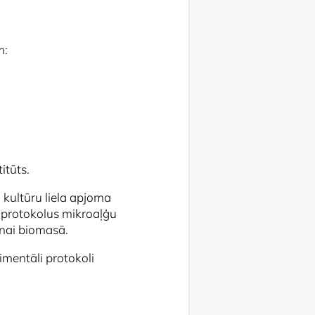
m:
itūts.
u kultūru liela apjoma
t protokolus mikroaļģu
anai biomasā.
rimentāli protokoli