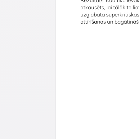
Rezultāts: Kad tika ievā
atkausēts, lai tālāk to l
uzglabāta superkritiskās
attīrīšanas un bagātinā