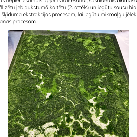
kts nepieciešamais apjoms kaltēšanai, sasaldētais biomasa
iofilizētu jeb aukstumā kaltētu (2. attēls) un iegūtu sausu 
 šķīduma ekstrakcijas procesam, lai iegūtu mikroaļģu jēle
šanas procesam.