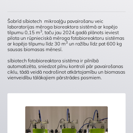
Šobrīd síbiotech mikroaļģu pavairošanu veic
laboratorijas mēroga bioreaktora sistēmā ar kopējo
3
tilpumu 0,15 m
, taču jau 2024.gadā plānots ieviest
pilota un rūpnieciskā mēroga fotobioreaktoru sistēmas
3
ar kopējo tilpumu līdz 30 m
un ražību līdz pat 600 kg
sausas biomasas mēnesī.
síbiotech
fotobioreaktora sistēma ir pilnībā
automatizēta, sniedzot pilnu kontroli pār pavairošanas
ciklu, tādā veidā nodrošinot atkārtojamību un biomasas
vienveidību tālākajiem pārstrādes posmiem.