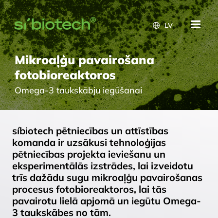
LV
Mikroaļģu pavairošana
fotobioreaktoros
Omega-3 taukskābju iegūšanai
síbiotech pētniecības un attīstības
komanda ir uzsākusi tehnoloģijas
pētniecības projekta ieviešanu un
eksperimentālās izstrādes, lai izveidotu
trīs dažādu sugu mikroaļģu pavairošanas
procesus fotobioreaktoros, lai tās
pavairotu lielā apjomā un iegūtu Omega-
3 taukskābes no tām.