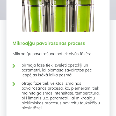
Mikroaļģu pavairošanas process
Mikroaļģu pavairošana notiek divās fāzēs:
pirmajā fāzē tiek izvēlēti apstākļi un
parametri, lai biomasa savairotos pēc
iespējas īsākā laika posmā,
otrajā fāzē tiek veiktas izmaiņas
pavairošanas procesā, kā, piemēram, tiek
mainīta gaismas intensitāte, temperatūra,
pH līmenis u.c. parametri, lai mikroaļģu
bioķīmiskos procesus novirzītu taukskābju
biosintēzei.